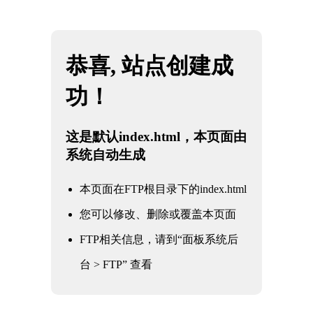
网站地图
雷火·竞技(中国) - 亚洲电竞先驱
☰
亚洲电竞的新纪元：雷火电竞平台官网
科普解读
时间：2026-06-07 访问量：1107